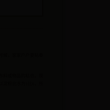
时候，家家户户要贴春
布料或物品的粘合。现
以淀粉比水为1比6，所