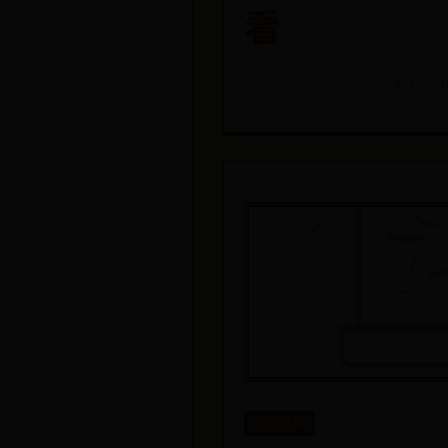
看
📅 06-28
bt365在线