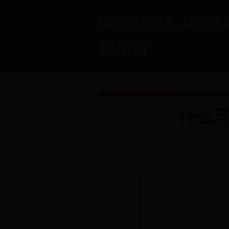
bt365在线-365
线平台
​什