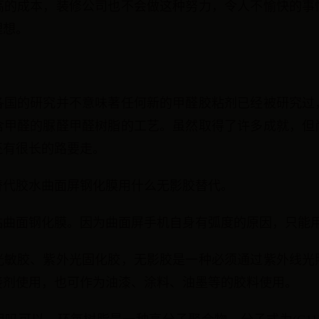
高的成本，装修公司也不会做这种努力，令人不愉快的事
理想。
？
各国的研究并不意味著任何新的甲醛胶粘剂已经被研究过
含甲醛的脲醛甲醛树脂的工艺。虽然取得了许多成就，但
还有很长的路要走。
替代胶水曲面屏钢化膜用什么无影胶替代。
贴曲面钢化膜。因为曲面屏手机自身有弧度的原因，只能
称光敏胶、紫外光固化胶，无影胶是一种必须通过紫外线光
接剂使用，也可作为油漆、涂料、油墨等的胶料使用。