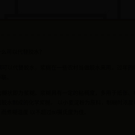
什么可以代替胶水？
糊可以代替胶水，浆糊在一些农村当做胶水来用。过年的
春联。
为糊状即为浆糊。浆糊具有一定的粘稠度，多用于纸张、
胶水制成的化学浆糊。 以小麦淀粉为原料，制糊时浓度
而煮糊温度 以不超过80摄氏度为佳。
：