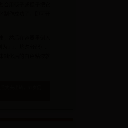
融合用筷子或棍子把它
水制作成功了，即可开
沫，然后在容器里倒入
为1:1，均匀分配）。
沫融化后的白色粘液就
后丈夫出轨，51岁仍