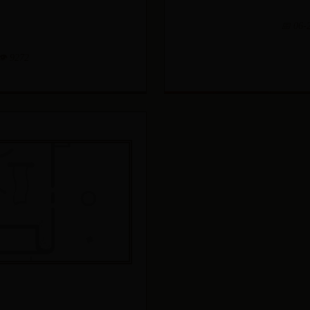
📅 06-
👁️ 9272