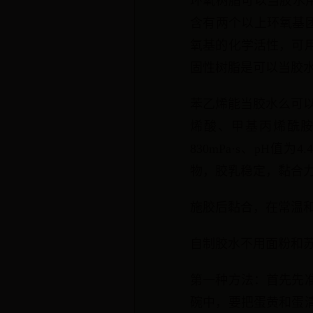
环氧树脂可以当胶水用
含有两个以上环氧基
氧基的化学活性，可
固性树脂是可以当胶
苯乙烯能当胶水么可
烯酸、甲基丙烯酰胺和
830mPa·s、p
物，胶乳稳定，黏合
施胶后黏合，在常温和
自制胶水不用面粉和
第一种方法：首先先
碗中，要把蛋黄和蛋