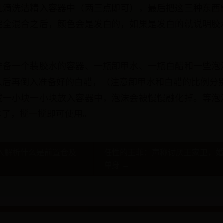
几滴洗洁精入容器中（两三点即可），最后把这三种东西
完全混合之后，颜色会是发白的，如果是发白的就说明胶
准备一个装胶水的容器、一瓶卸甲水、一瓶白醋和一些泡
后再倒入准备好的白醋，（注意卸甲水和白醋的比例分别
成一小块一小块放入容器中，泡沫会被慢慢融化掉。等泡
水了，搅一搅即可使用。
入解析什么是前置仓及
任性的王菲：声称讨厌王家卫，婚
单身 →