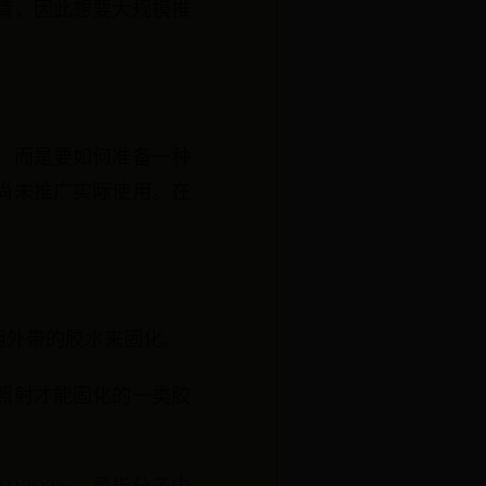
情，因此想要大规模推
，而是要如何准备一种
尚未推广实际使用。在
用外带的胶水来固化。
照射才能固化的一类胶