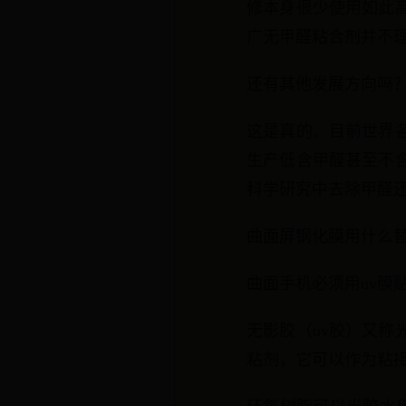
修本身很少使用如此
广无甲醛粘合剂并不
还有其他发展方向吗
这是真的。目前世界
生产低含甲醛甚至不
科学研究中去除甲醛
曲面屏钢化膜用什么
曲面手机必须用uv膜
无影胶（uv胶）又
粘剂，它可以作为粘