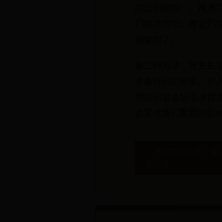
的比例相等），再滴
们搅拌均匀，等它们
始使用了。
第二种方法：首先先
准备好的卸甲水，倒入
然后把准备好泡沫捏
会变成我们需要的胶
← 仓储管理必备：深
其优势