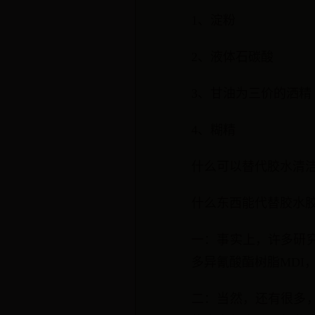
1、淀粉
2、液体石碳酸
3、甘油为三价的洒精
4、糊精
什么可以替代胶水清洁
什么东西能代替胶水
一：事实上，许多研
多异氰酸酯树脂MDI
二：当然，还有很多