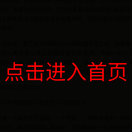
吗可以。环氧树脂是一种高分子聚合物，分子式为(C11H1
团的一类聚合物的总称。它是环氧氯丙烷与双酚A或多元
用多种含有活泼氢的化合物使其开环，固化交联生成网状
水用的。
以当胶水。苯乙烯-丙烯酸防水胶黏剂是将苯乙烯、丙烯酸
N-烯丙基乙酰乙酰胺的混合水溶液，于83～87℃加
H值为4.4的胶黏剂，因此苯乙烯能当胶水。该胶黏剂含有苯
点击进入首页
力强，防水性能好。用于建筑行业及特殊的防水部位粘接
接触压下固化24h
苏打不用面粉和小苏打也可以制作胶水。
准备一个装胶水的容器、一个鸡蛋、一袋洗衣液和一瓶洗
清分开，再把蛋清倒入容器中。然后再倒入一些洗衣液到