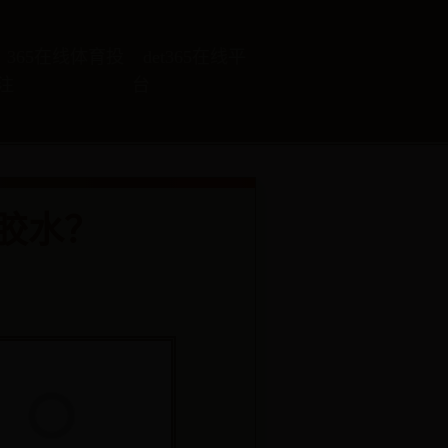
365在线体育投
det365在线平
注
台
胶水？