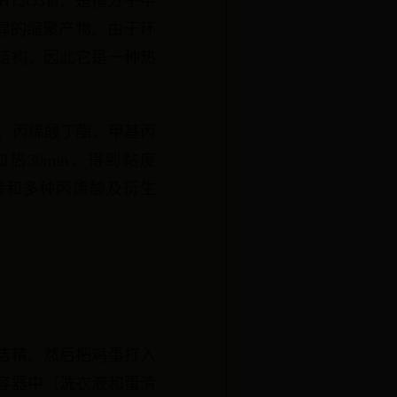
2O3)n，是指分子中
醇的缩聚产物。由于环
结构，因此它是一种热
、丙烯酸丁酯、甲基丙
热30min，得到黏度
乙烯和多种丙烯酸及衍生
。
洁精。然后把鸡蛋打入
容器中（洗衣液和蛋清