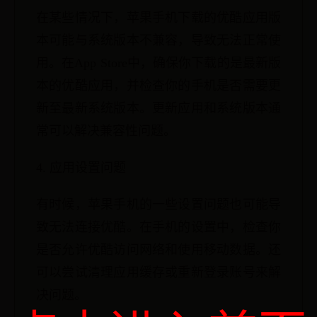
在某些情况下，苹果手机下载的优酷应用版
本可能与系统版本不兼容，导致无法正常使
用。在App Store中，确保你下载的是最新版
本的优酷应用，并检查你的手机是否需要更
新至最新系统版本。更新应用和系统版本通
常可以解决兼容性问题。
4. 应用设置问题
有时候，苹果手机的一些设置问题也可能导
致无法连接优酷。在手机的设置中，检查你
是否允许优酷访问网络和使用移动数据。还
可以尝试清理应用缓存或重新登录账号来解
决问题。