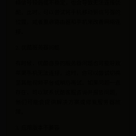
络信号较弱或不稳定，也会导致无法连接优
酷。此时，可以尝试将手机移动到信号强的
位置，或者重启路由器和手机来改善网络连
接。
2. 优酷服务器问题
有时候，优酷自身的服务器问题也可能导致
苹果手机无法连接。这时，你可以尝试切换
至其他视频平台或稍后再试。如果问题一直
存在，可以联系优酷客服咨询并报告问题，
他们可能会提供解决方案或修复服务器故
障。
3. 应用版本不兼容