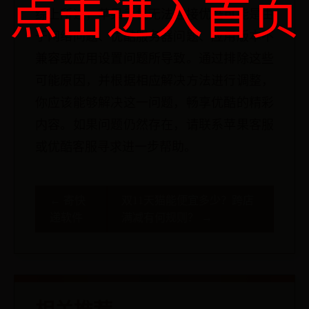
点击进入首页
综上所述，苹果手机无法连接优酷可能是由
于网络问题、优酷服务器问题、应用版本不
兼容或应用设置问题所导致。通过排除这些
可能原因，并根据相应解决方法进行调整，
你应该能够解决这一问题，畅享优酷的精彩
内容。如果问题仍然存在，请联系苹果客服
或优酷客服寻求进一步帮助。
← 寄快
双11天猫能便宜多少？跨店
递软件
满减有何规则？ →