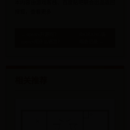
本内容由游戏客栈、百度贴吧联合出品返回
搜狐，查看更多
← opencv开源吗？
BIGBANG演
opencv用什么语言？
唱会记录 →
相关推荐