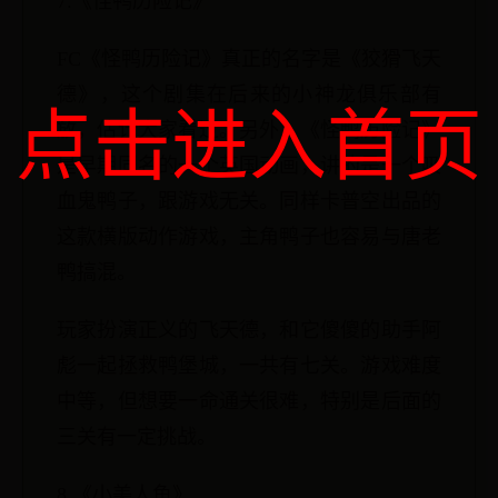
7.《怪鸭历险记》
FC《怪鸭历险记》真正的名字是《狡猾飞天
德》，这个剧集在后来的小神龙俱乐部有
点击进入首页
放，估计大家看过。另外，《怪鸭历险记》
是早期同名的一个英国动画，讲的是一个吸
血鬼鸭子，跟游戏无关。同样卡普空出品的
这款横版动作游戏，主角鸭子也容易与唐老
鸭搞混。
玩家扮演正义的飞天德，和它傻傻的助手阿
彪一起拯救鸭堡城，一共有七关。游戏难度
中等，但想要一命通关很难，特别是后面的
三关有一定挑战。
8.《小美人鱼》