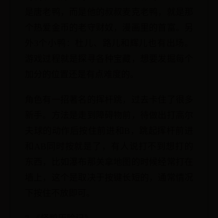
是唐老鸭，而是他的叔叔麦克老鸭，就是那
个热爱金币的老守财奴，漫画里的首富。另
外3个小鸭：杜儿、路儿和辉儿也有出场。
游戏过程就是探寻各种宝藏，想要发掘每个
加分的位置还是有点难度的。
角色有一招著名的挥杆跳，过去卡住了很多
新手。方法是走到障碍物前，待做出打高尔
夫球的动作后按住前进和B，跳起挥杆前进
和AB同时按就是了，有人说打不到想打的
东西，比如瀑布那关拿地图的时候经常打在
墙上，这个是取决于按键长短的，通常情况
下按住不放即可。