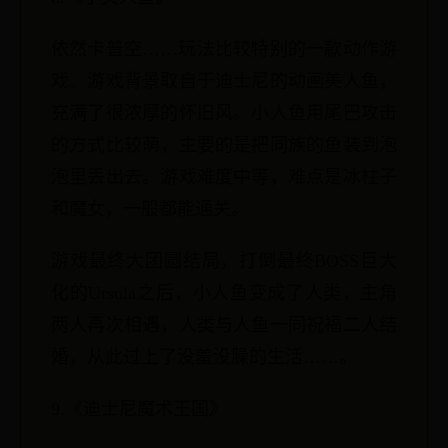
依然卡普空……玩法比较特别的一款动作游
戏。游戏背景取自于迪士尼的动画美人鱼，
充满了很浓厚的怀旧风。小人鱼用尾巴攻击
的方式比较萌，主要的是把同族的鱼装到泡
泡里丢出去。游戏难度中等，难点是冰柱子
和魔女，一般都能通关。
游戏最终大团圆结局，打倒最终BOSS巨大
化的Ursula之后，小人鱼变成了人类，主角
两人再次相遇，人类与人鱼一同祝福二人结
婚，从此过上了没羞没臊的生活……。
9.《迪士尼魔术王国》