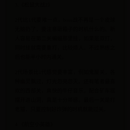
3.《松鼠大战2》
2代比1代要难一点，boss战不再是一个皮球
无脑扔了，要注意砸箱子的时机什么的。新
人容易在第二关蝙蝠那里挂，如果是双打，
同时挂就需要重打，比较烦人。不过熟练之
后也能半小时内通关。
2代场景比1代感觉要丰富，例如鬼屋关，各
种幽灵飘过，灯光忽亮忽灭。还有笔者最喜
欢的西部关，爽快的牛仔音乐，配合矿车摇
摆开进山洞，真是十分带感。最后一关是打
老猫，只要控制好炸弹的时机就能过关。
4.《航空小英雄》