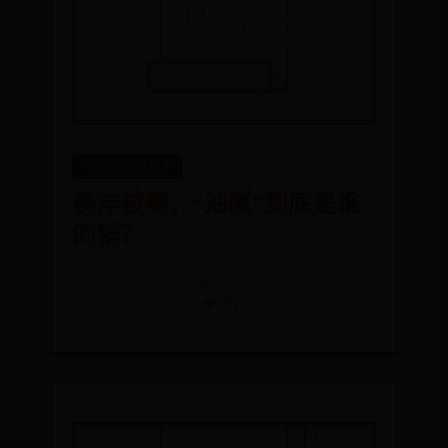
365在线体育投注
杨洋被嘲，“油腻”到底是谁
的锅？
📅 02-14
👁️ 8076