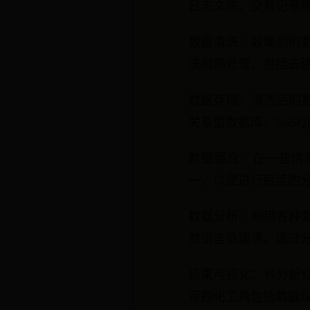
日志文件、交易记录
数据清洗：收集到的
洗和预处理，包括去
数据存储：清洗后的
关系型数据库、NoSQL
数据整合：在一些情
一，以便进行后续的
数据分析：利用各种
然语言处理等。通过
结果可视化：将分析
可视化工具包括数据