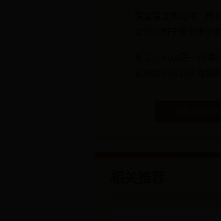
模型建立和应用：根
型可以用于预测未来
总之，BDA是一种通
业和组织可以从海量
← 社群运营经
相关推荐