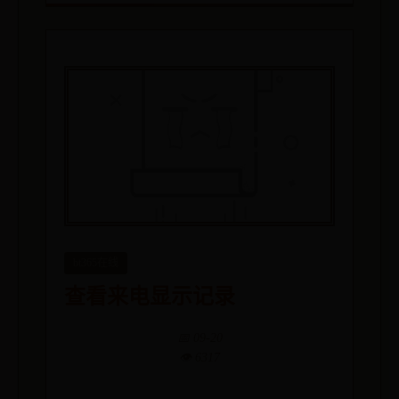
bt365在线
查看来电显示记录
📅 09-20
👁️ 6317