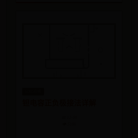
bt365在线
钽电容正负极接法详解
📅 12-08
👁️ 5186