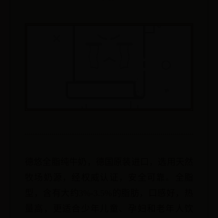
德悠全脂纯牛奶，德国原装进口，选用天然
牧场奶源，经权威认证，安全可靠。全脂
型，含有大约3%-3.5%的脂肪，口感好，热
量高，更适合少年儿童、孕妇和老年人饮