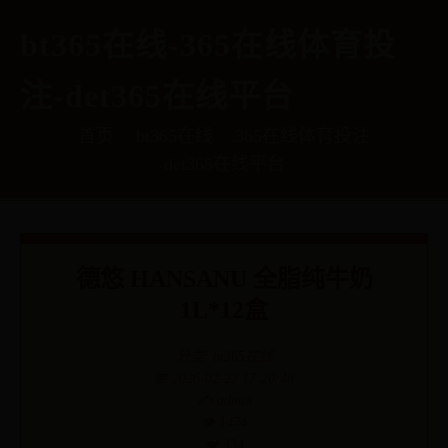
bt365在线-365在线体育投
注-det365在线平台
首页
bt365在线
365在线体育投注
det365在线平台
德悠 HANSANU 全脂纯牛奶
1L*12盒
分类:
bt365在线
📅 2026-02-22 17:20:48
✍️ admin
👁️ 1474
❤️ 334