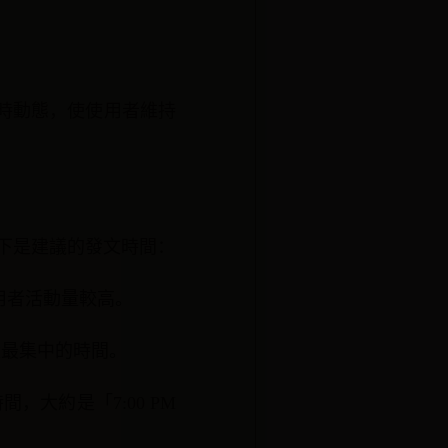
次限時動態，使使用者維持
料，以下是建議的發文時間：
使用者活動量較高。
k流量最集中的時間。
間，大約是「7:00 PM