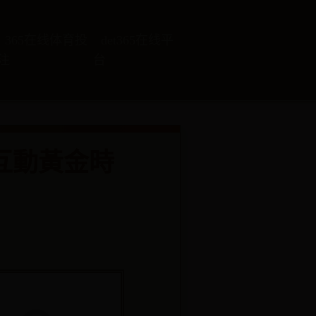
365在线体育投
det365在线平
注
台
互動黃金時