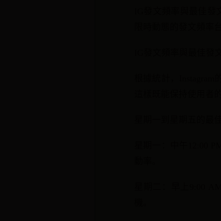
IG發文頻率與最佳發文
限時動態的發文頻率台
IG發文頻率與最佳發
根據統計，Instag
這樣既能保持使用者
星期一到星期五的最
星期一：中午12:0
動率。
星期二：早上9:00 
機。