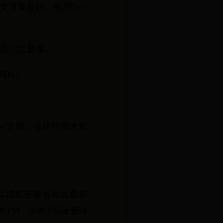
文效果最好。晚間7:00
得較高的互動率。
的時段。
 PM之間，這段時間大部
可以增加被觀看和互動的
 PM – 9:00 PM這些時