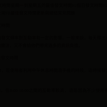
時間星期一到星期五的最佳發文時間IG假日發文時間IG R
灣FB最佳發文時間更新與總結常見問題
文時間
ram的發文頻率對互動率有一定的影響。一般來說，每天釋出
的關注，又不會給他們帶來過多的資訊負擔。
佳發文時間
0 PM，是使用者利用中午休息時間滑手機的時段，這時候
AM，在8:00-10:00之間的互動率較高，這是因為不少