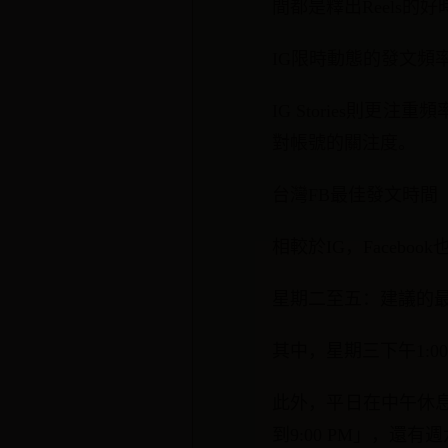
間都是釋出Reels的好
IG限時動態的發文頻
IG Stories則
對帳號的關注度。
台灣FB最佳發文時間
相較於IG，Facebo
星期二至五：建議的最佳
其中，星期三下午1:00 
此外，平日在中午休息時間
到9:00 PM」，還有