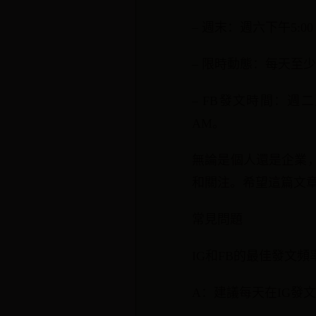
– 週末：週六下午5:0
– 限時動態：每天至少
– FB發文時間：週二至五
AM。
無論是個人還是企業
和關注。希望這篇文
常見問題
IG和FB的最佳發文
A：建議每天在IG發文