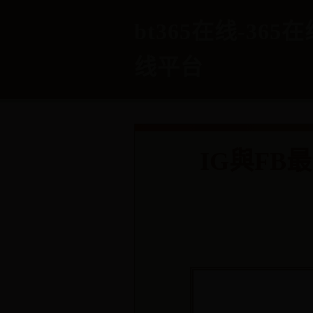
bt365在线-365
线平台
IG與F