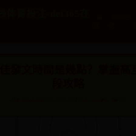
在线体育投注-det365在
首
bt365在
页
线
B最佳發文時間是幾點？掌握高
段攻略
分类:
bt365在线
📅 2025-09-28 20:04:31
✍️ admin
👁️ 3775
❤️ 228