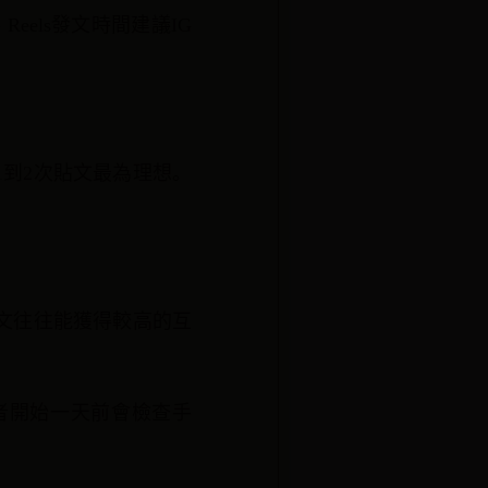
eels發文時間建議IG
1到2次貼文最為理想。
發文往往能獲得較高的互
使用者開始一天前會檢查手