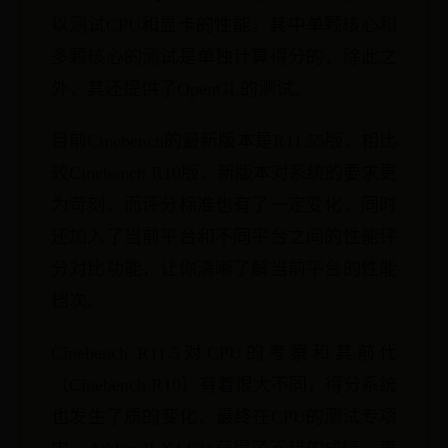
以测试CPU和显卡的性能。其中单颗核心和
多颗核心的测试是单独计算得分的，除此之
外，其还提供了OpenGL的测试。
目前Cinebench的最新版本是R11.55版，相比
较Cinebench R10版，新版本对系统的要求更
为苛刻，而评分标准也有了一定变化，同时
还加入了当前平台和不同平台之间的性能评
分对比功能，让你清晰了解当前平台的性能
档次。
Cinebench R11.5对CPU的考察和其前代
（Cinebench R10）有着很大不同，得分系统
也发生了质的变化，最终在CPU的测试专项