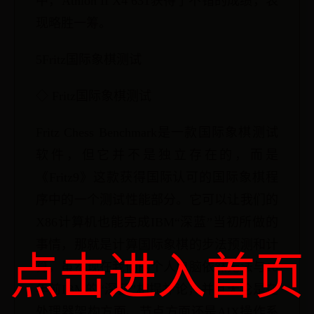
中，Athlon II X4 631获得了不错的成绩，表
现略胜一筹。
5Fritz国际象棋测试
◇ Fritz国际象棋测试
Fritz Chess Benchmark是一款国际象棋测试
软件，但它并不是独立存在的，而是
《Fritz9》这款获得国际认可的国际象棋程
序中的一个测试性能部分。它可以让我们的
X86计算机也能完成IBM“深蓝”当初所做的
事情，那就是计算国际象棋的步法预测和计
点击进入首页
算，虽然现在我们的个人电脑依然无法与10
年前IBM的“深蓝”相提并论，并且无论是在
处理器架构方面、节点方面还是AIX操作系