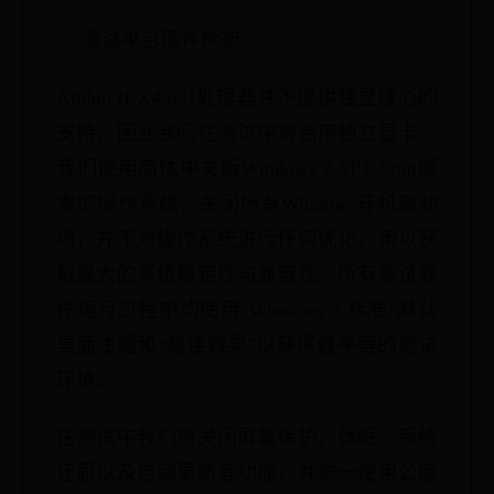
◇ 测试平台硬件构架
Athlon II X4 631处理器并不提供独显核心的
支持，因此我们在测试中将启用独立显卡。
我们使用简体中文版Windows 7 SP1 32bit版
本的操作系统，关闭所有Windows开机启动
项，并不对操作系统进行任何优化，用以获
取最大的系统稳定性与兼容性。所有测试软
件运行过程中均使用“Windows 7 标准”默认
桌面主题和“最佳效果”以获得最平等的测试
环境。
在测试中我们将关闭屏幕保护、休眠、系统
还原以及自动更新等功能，并统一使用公版