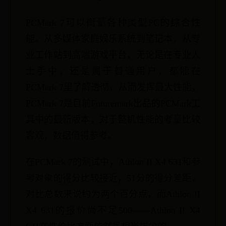
PCMark 7可以衡量各种类型PC的综合性
能。从多媒体家庭娱乐系统到笔记本，从专
业工作站到高端游戏平台，无论是在专业人
士手中，还是属于普通用户，都能在
PCMark 7里了解透彻，从而发挥最大性能，
PCMark 7是目前Futuremark出品的PCMark工
具中的最新版本，对于整机性能的考量比较
客观，数据值得参考。
在PCMark 7的测试中，Athlon II X4 631和参
考对象的得分比较接近，51分的得分差距，
对比总数来说约为两个百分点，而Athlon II
X4 631的报价尚不足500——Athlon II X4