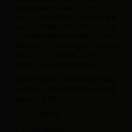
统方面都有很大的差距，但是Fritz Chess
Benchmark依然是目前在个人计算机方面最
好的步法计算和预测软件，同时也可以让我
们对等的看到目前我们所使用的个人计算机
到底达到了一个什么样子的水平。同时该软
件还给出了一个基准参数，就是在P3 1.0G
处理器下，其可以每秒运算48万步。
国际象棋测试确实比较简单而又能有效验证
多线程实力，事实证明物理四核心的设计还
是具备了一定优势的。
6PCMark 7整机测试
◇ PCMark 7整机测试