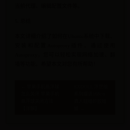
当前代理、编辑配置文件等。
5. 总结
本文详细介绍了如何在Ubuntu系统中下载、
安装和配置Autoproxy插件。通过使用
Autoproxy，您可以轻松实现网络加速、翻
墙等功能。希望本文对您有所帮助！
← 苹果手机悬浮球
EXDOLL 浮世绘
怎么关闭 苹果手机
系列蝶语168cm
悬浮球关闭方法
真人娃娃矽胶娃
【详解】
娃 →