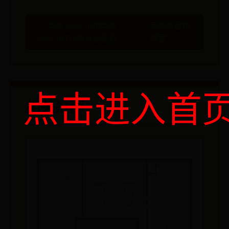
← 华为 Mate 10和华为
手表表盘指
Mate 10 Pro有什么区别
哪里？ →
点击进入首
相关推荐