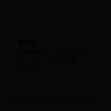
bt365在线
營養師點名：「這2種水果
籽」別吃！咬破恐有害 一
張圖秒看
📅 07-22
👁️ 3355