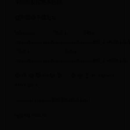
韦架构发挥更多性能。
官方驱动下载地址：
Windows 7/8/8.1 64bit：
http://drivers.mydrivers.com/drivers/486_194600.ht
7/8/8.1 32bit：
http://drivers.mydrivers.com/drivers/486_194599.htm
向作者提问标签：显示芯片DirectX
11NVIDIA
//vga.zol.com.cn/480/4801856.html
vga.zol.com.cn