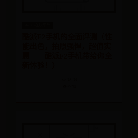
det365在线平台
酷派F2手机的全面评测（性
能出色，拍照强悍，超值实
惠——酷派F2手机带给你全
新体验！）
📅 08-06
👁️ 6408