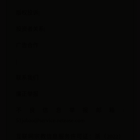
版权投诉|
投资者关系|
广告合作
|
联系我们
廉正举报
不良信息举报邮箱:
51jubao@service.netease.com
互联网宗教信息服务许可证：浙（2022）