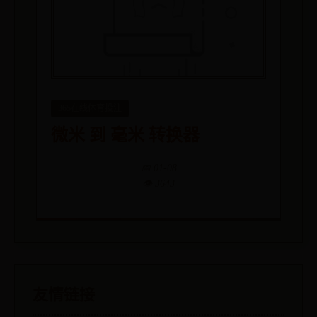
365在线体育投注
微米 到 毫米 转换器
📅 01-08
👁️ 3643
友情链接