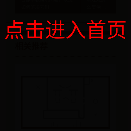
如何解决它们
么复活 →
点击进入首页
相关推荐