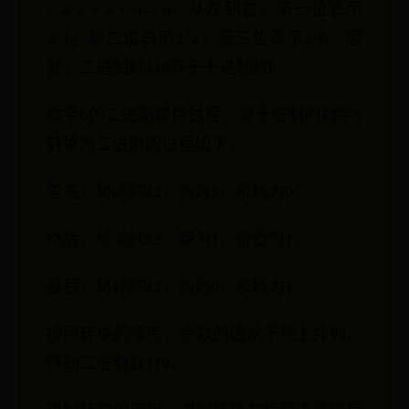
+ 2^2 = 2 + 4 = 6。从左到右，第一位表示
2^1，第二位表示2^2，第三位表示2^0。因
此，二进制数110等于十进制数6。
数字6的二进制转换过程：将十进制的数字6
转换为二进制的过程如下：
首先，将6除以2，商为3，余数为0；
然后，将3除以2，商为1，余数为1；
最后，将1除以2，商为0，余数为1。
按照转换的顺序，余数的值从下到上排列，
得到二进制数110。