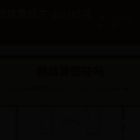
在线体育投注-det365在
首
bt365在
页
线
鹧鸪算野味吗
分类:
365在线体育投注
📅 2026-02-24 14:59:38
✍️ admin
👁️ 305
❤️ 62