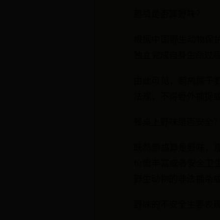
鹧鸪是否算野味？
根据中国野生动物保
独立完成自身生命过
由此可见，鹧鸪属于
法规，不得野外捕捉
餐桌上野味是否安全
既然鹧鸪算是野味，
价值丰富或者安全卫
野生动物的非法捕杀
野味的不安全主要表