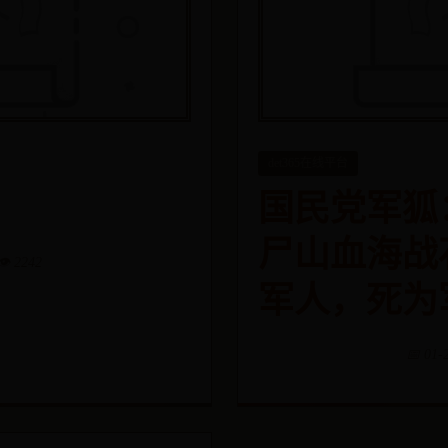
det365在线平台
国民党军狐
尸山血海战
👁️ 2242
军人，死为
📅 01-