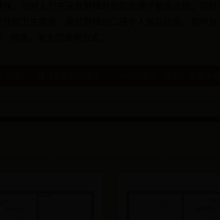
野味，同时人们在采食野味时也应该遵守相关法规，同时
全性和卫生质量。虽然野味的口感令人难以抗拒，但作为
理、健康、安全的食用方式。
星”致歉：一直在反思检讨(图)
2025年南京（新版）香烟价