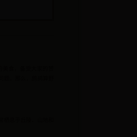
的美食，备受大家的赞
问题。那么，鹧鸪算野
常栖息于丘陵、山地和