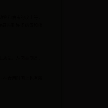
动物和病毒的攻击等，
会感染到许多病毒和疾
生质量。从肉类制备、
时在食用时间上也有所