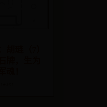
：胡琏（7）
石牌，生为
军魂！
21
👁️ 3421