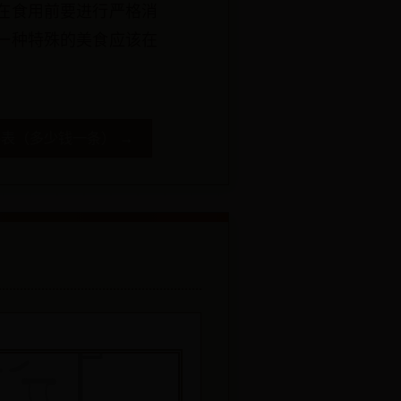
在食用前要进行严格消
一种特殊的美食应该在
格表（多少钱一条） →