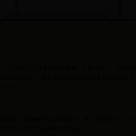
，人们对美食的要求也越来越高，而野味作为一种特殊
动物的不断减少，越来越多人开始担心采食野味的安全性
探讨一下。
小的鸟类，嘴端有棕红色肉质突起，属于鸟纲雉科。它们
、昆虫和其他小型无脊椎动物为食。