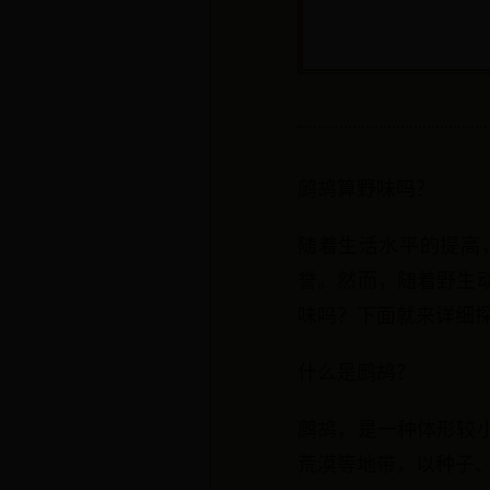
鹧鸪算野味吗？
随着生活水平的提高
誉。然而，随着野生
味吗？下面就来详细
什么是鹧鸪？
鹧鸪，是一种体形较
荒漠等地带，以种子