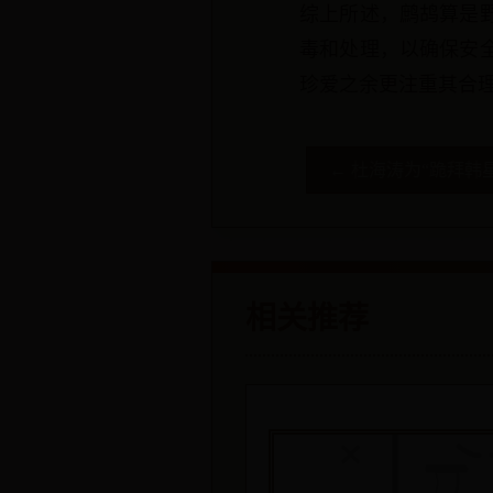
综上所述，鹧鸪算是
毒和处理，以确保安
珍爱之余更注重其合
← 杜海涛为“跪拜韩
相关推荐