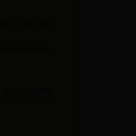
赖于人工饲养、繁殖而
食野味时必须遵循相关
，野味并不等同于营养
出台了多项法规，禁止