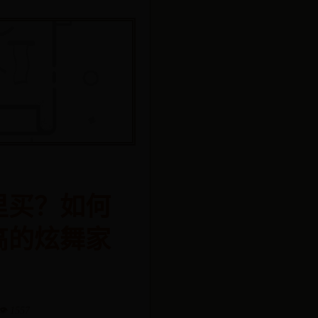
里买？如何
高的炫舞家
👁️ 1557