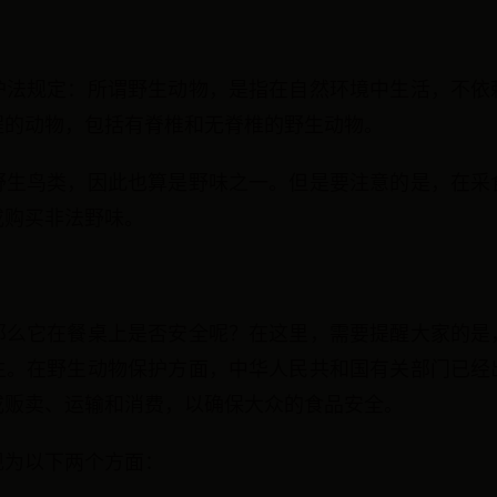
护法规定：所谓野生动物，是指在自然环境中生活，不依
程的动物，包括有脊椎和无脊椎的野生动物。
野生鸟类，因此也算是野味之一。但是要注意的是，在采
或购买非法野味。
？
那么它在餐桌上是否安全呢？在这里，需要提醒大家的是
生。在野生动物保护方面，中华人民共和国有关部门已经
或贩卖、运输和消费，以确保大众的食品安全。
现为以下两个方面：