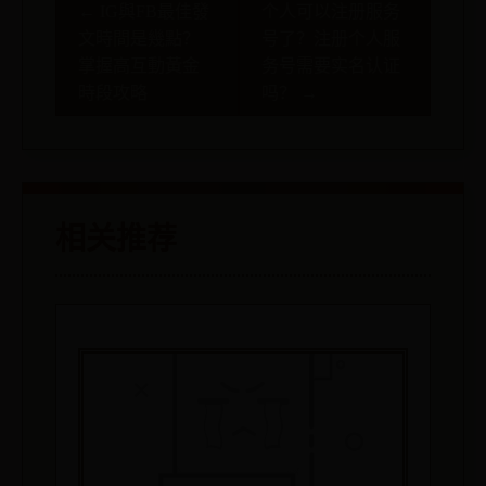
← IG與FB最佳發
个人可以注册服务
文時間是幾點？
号了？注册个人服
掌握高互動黃金
务号需要实名认证
時段攻略
吗？ →
相关推荐